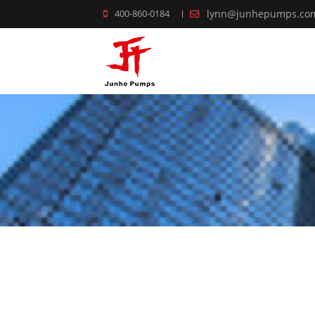
400-860-0184
lynn@junhepumps.co